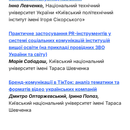
Інна Левченко,
Національний технічний
університет України «Київський політехнічний
інститут імені Ігоря Сікорського»
Практичне застосування PR-інструментів у
системі соціальних комунікацій інституцій
вищої освіти (на прикладі провідних ЗВО
України та світу)
Марія Сабадаш,
Київський національний
університет імені Тараса Шевченка
Бренд-комунікації в ТікТок: аналіз тематики та
форматів відео українських компаній
Дмитро Олтаржевський, Ірина Попаз,
Київський національний університет імені Тараса
Шевченка