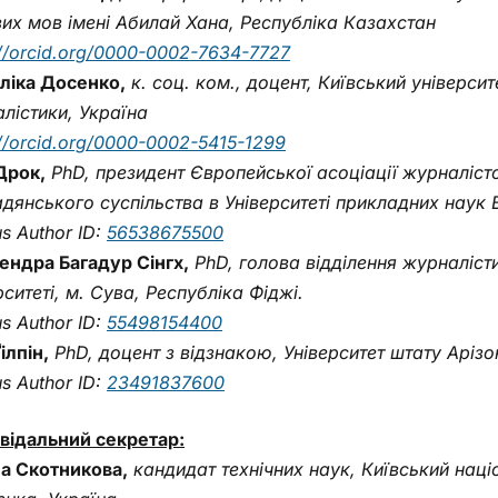
вих мов імені Абилай Хана, Республіка Казахстан
://orcid.org/0000-0002-7634-7727
ліка Досенко,
к. соц. ком., доцент, Київський університ
лістики, Україна
://orcid.org/0000-0002-5415-1299
Дрок,
PhD, президент Європейської асоціації журналістсь
дянського суспільства в Університеті прикладних наук 
s Author ID:
56538675500
ндра Багадур Сінгх,
PhD, голова відділення журналіс
рситеті, м. Сува, Республіка Фіджі.
s Author ID:
55498154400
ілпін,
PhD, доцент з відзнакою, Університет штату Арізо
s Author ID:
23491837600
відальний секретар:
а Скотникова,
кандидат технічних наук, Київський наці