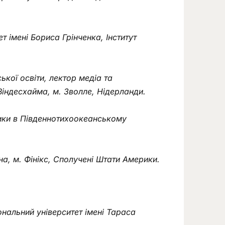
ет імені Бориса Грінченка, Інститут
кої освіти, лектор медіа та
Віндесхайма, м. Зволле, Нідерланди.
тики в Південнотихоокеанському
на, м. Фінікс, Сполучені Штати Америки.
ональний університет імені Тараса