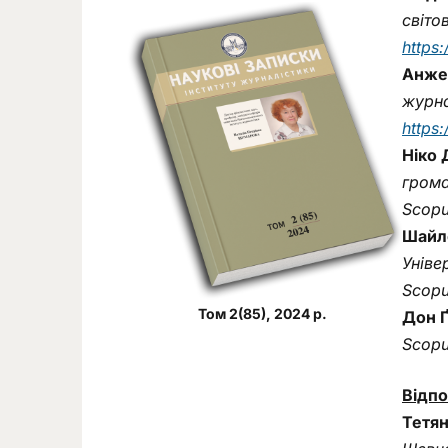
світо
https
Анже
журна
https
Ніко 
грома
Scopu
Шайле
Уніве
Scopu
Том 2(85), 2024 р.
Дон Ґ
Scopu
Відпо
Тетян