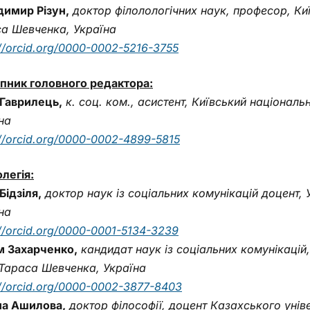
имир Різун,
доктор філолологічних наук, професор, Киї
а Шевченка, Україна
://orcid.org/0000-0002-5216-3755
пник головного редактора:
Гаврилець,
к. соц. ком., асистент, Київський національ
на
://orcid.org/0000-0002-4899-5815
легія:
Бідзіля,
доктор наук із соціальних комунікацій доцент,
на
://orcid.org/0000-0001-5134-3239
м Захарченко,
кандидат наук із соціальних комунікацій,
 Тараса Шевченка, Україна
://orcid.org/0000-0002-3877-8403
на Ашилова,
доктор філософії, доцент Казахського унів