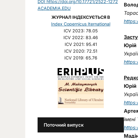
DOI https://doi.org/10.17721/2522-1272
Волод
ACADEMIA.EDU
Тарас
ЖУРНАЛ ІНДЕКСУЄТЬСЯ В
https
Index Copernicus Iternational
ICV 2023: 78.05
Засту
ICV 2022: 83.46
ICV 2021: 95.41
Юрій 
ICV 2020: 72.51
Украї
ICV 2019: 65.76
https
Редко
Юрій 
Украї
https
Арте
імені
Поточний випуск
https
Маді