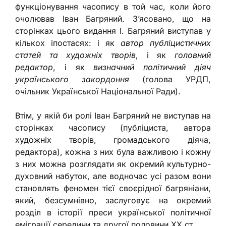
функціонування часопису в той час, коли його
очолював Іван Багряний. З’ясовано, що на
сторінках цього видання І. Багряний виступав у
кількох іпостасях: і як
автор публіцистичних
статей та художніх творів
, і як
головний
редактор
, і як
визначний політичний діяч
українського закордоння
(голова УРДП,
очільник Української Національної Ради).
Втім, у якій би ролі Іван Багряний не виступав на
сторінках часопису (публіциста, автора
художніх творів, громадського діяча,
редактора), кожна з них була важливою і кожну
з них можна розглядати як окремий культурно-
духовний набуток, але водночас усі разом вони
становлять феномен тієї своєрідної багряніани,
який, безсумнівно, заслуговує на окремий
розділ в історії преси української політичної
еміграції середини та другої половини ХХ ст.