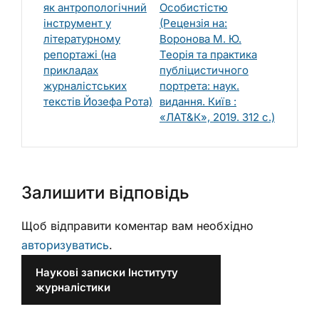
як антропологічний
Особистістю
інструмент у
(Рецензія на:
літературному
Воронова М. Ю.
репортажі (на
Теорія та практика
прикладах
публіцистичного
журналістських
портрета: наук.
текстів Йозефа Рота)
видання. Київ :
«ЛАТ&К», 2019. 312 с.)
Залишити відповідь
Щоб відправити коментар вам необхідно
авторизуватись
.
Наукові записки Інституту
журналістики