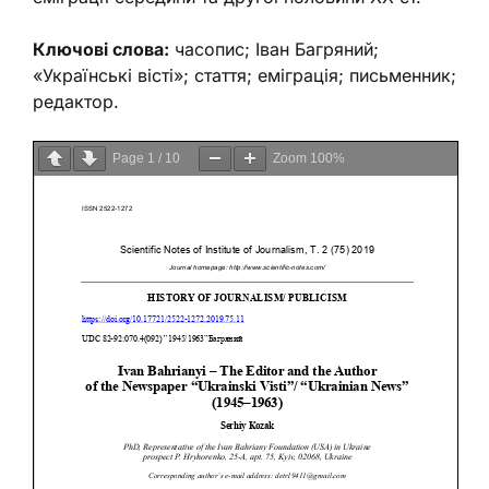
Ключові слова:
часопис; Іван Багряний;
«Українські вісті»; стаття; еміграція; письменник;
редактор.
Page
1
/
10
Zoom
100%