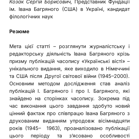
Козак Сергій Борисович,
Представник Фундації
ім. Івана Багряного (США) в Україні, кандидат
філологічних наук
Резюме
Мета цієї статті – розглянути журналістську і
редакторську діяльність Івана Багряного крізь
призму публікацій часопису «Українські вісті» –
унікального видання, яке виходило в Німеччині
та США після Другої світової війни (1945–2000).
Основним методом дослідження став аналіз
публікацій І. Багряного і про І. Багряного, які
знайдено на сторінках часопису. Зокрема під
час виконання цього завдання здобуто новий
цінний фактаж про співпрацю Івана Багряного з
друкованим виданням упродовж вісімнадцяти
років (1945– 1963), проаналізовано публікації
цього періоду та з’ясовано особливості