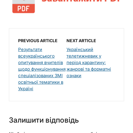
PREVIOUS ARTICLE
NEXT ARTICLE
Результати
Український
всеукраїнського
телетижневик у
опитування вчителів
період карантину:
щодо функціонування
жанрові та форматні
спеціалізованих ЗМІ
ознаки
освітньої тематики в
Україні
Залишити відповідь