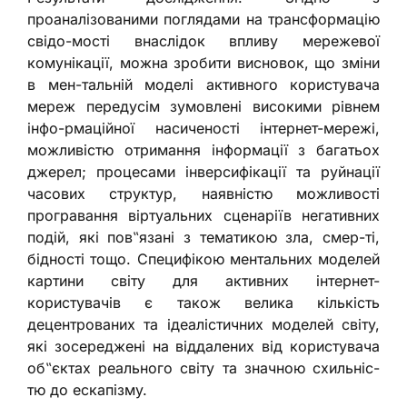
проаналізованими поглядами на трансформацію
свідо-мості внаслідок впливу мережевої
комунікації, можна зробити висновок, що зміни
в мен-тальній моделі активного користувача
мереж передусім зумовлені високими рівнем
інфо-рмаційної насиченості інтернет-мережі,
можливістю отримання інформації з багатьох
джерел; процесами інверсифікації та руйнації
часових структур, наявністю можливості
програвання віртуальних сценаріїв негативних
подій, які пов‟язані з тематикою зла, смер-ті,
бідності тощо. Специфікою ментальних моделей
картини світу для активних інтернет-
користувачів є також велика кількість
децентрованих та ідеалістичних моделей світу,
які зосереджені на віддалених від користувача
об‟єктах реального світу та значною схильніс-
тю до ескапізму.