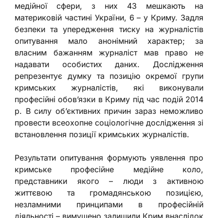
медійної сфери, з них 43 мешкають на
материковій частині України, 6 – у Криму. Задля
безпеки та упередження тиску на журналістів
опитування мало анонімний характер; за
власним бажанням журналіст мав право не
надавати особистих даних. Дослідження
репрезентує думку та позицію окремої групи
кримських журналістів, які виконували
професійні обов’язки в Криму під час подій 2014
р. В силу об’єктивних причин зараз неможливо
провести всеохопне соціологічне дослідження зі
встановлення позиції кримських журналістів.
Результати опитування формують уявлення про
кримське професійне медійне коло,
представники якого – люди з активною
життєвою та громадянською позицією,
незламними принципами в професійній
діяльності – вимушено залишили Крим внаслідок