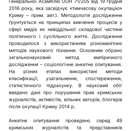
Генеральної Асамблеї ООН 71/205 від 19 грудня
2016 року, яка засвідчує «тимчасову окупацію»
Криму – прим. авт.). Методологія дослідження
ґрунтується на принципах вивчення процесів у
сфері медіа як невіддільної складової частини
політичного і суспільного життя. Дослідження
проводилося з використанням різноманітних
методів наукового пізнання. Основним обрано
загальнонауковий метод емпіричного
дослідження – соціологічне анкетне опитування.
На різних етапах використані методи
класифікації, узагальнення, спостереження,
статистичного підрахунку. В науковий обіг
введено дані про порушення прав кримських
журналістів, активістів, вільних авторів, блогерів
після окупації Криму 2014 р.
Анкетне опитування проведено серед 49
кримських журналістів та представників