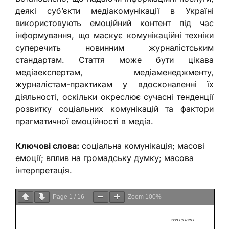
деякі суб’єкти медіакомунікації в Україні
використовують емоційний контент під час
інформування, що маскує комунікаційні техніки
суперечить новинним журналістським
стандартам. Стаття може бути цікава
медіаекспертам, медіаменеджменту,
журналістам-практикам у вдосконаленні їх
діяльності, оскільки окреслює сучасні тенденції
розвитку соціальних комунікацій та фактори
прагматичної емоційності в медіа.
Ключові слова:
соціальна комунікація; масові
емоції; вплив на громадську думку; масова
інтерпретація.
Page
1
/
16
Zoom
100%