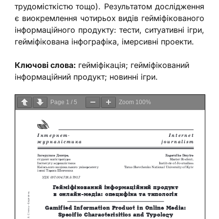
трудомісткістю тощо). Результатом дослідження
є виокремлення чотирьох видів гейміфікованого
інформаційного продукту: тести, ситуативні ігри,
гейміфікована інфографіка, імерсивні проекти.
Ключові слова:
гейміфікація; гейміфікований
інформаційний продукт; новинні ігри.
Page
1
/
5
Zoom
100%