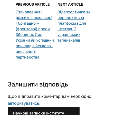
PREVIOUS ARTICLE
NEXT ARTICLE
Становлення і
Відеохостинги як
розвиток локальної
перспективна
«бригадної»
платформа для
(фронтової) преси
інтеграції
Збройних Сил
українських
України як успішний
телеканалів
приклад військово-
цивільного
партнерства
Залишити відповідь
Щоб відправити коментар вам необхідно
авторизуватись
.
Наукові записки Інституту