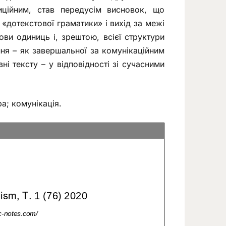
иційним, став передусім висновок, що
 «дотекстової граматики» і вихід за межі
ови одиниць і, зрештою, всієї структури
ня – як завершальної за комунікаційним
ні тексту – у відповідності зі сучасними
ра; комунікація.