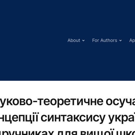
About
For Authors
Ap
уково-теоретичне осуч
нцепції синтаксису укра
дручниках для вищої шк