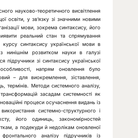
асного науково-теоретичного висвітлення
ої освіти, у зв’язку зі значними новими
нізації мови, зокрема синтаксису, його
виявити реальний стан та спрямування
о, курсу синтаксису української мови в
 з нинішнім розвитком науки в галузі
ся підручники зі синтаксису української
 особливості, напрям оновлення було
совий – для виокремлення, зіставлення,
ь, термінів. Методи системного аналізу,
і трансформацій засадам системності як
новаційні процеси осучаснення видань із
 використання системно-структурного і
ксту, його одиниць, закономірностей
уткам, а подекуди й недолікам оновленої
 фронтального аналізу підручників із