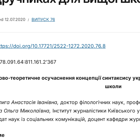
hed
12.07.2020
ВИПУСК 76
tps://doi.org/10.17721/2522-1272.2020.76.8
8.091.64:811.161.2’367
ово-теоретичне осучаснення концепції синтаксису укр
школи
ига Анастасія Іванівна,
доктор філологічних наук, проф
а Ольга Миколаївна,
Інститут журналістики Київського у
ат наук із соціальних комунікацій, доцент кафедри журн
ме