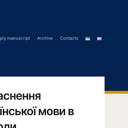
ply manuscript
Archive
Contacts
аснення
їнської мови в
оли