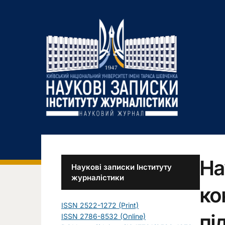
На
Наукові записки Інституту
журналістики
ко
ISSN 2522-1272 (Print)
пі
ISSN 2786-8532 (Online)