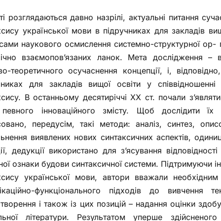
тті розглядаються давно назрілі, актуальні питання суч
ксису української мови в підручниках для закладів вищ
сами наукового осмислення системно-структурної ор- га
хічно взаємопов’язаних ланок. Мета дослідження – 
во-теоретичного осучаснення концепції, і, відповідн
чниках для закладів вищої освіти у співвідношенні
ксису. В останньому десятиріччі ХХ ст. почали з’являти
певного інноваційного змісту. Щоб дослідити їх
совано, передусім, такі методи: аналіз, синтез, опи
льнення виявлених нових синтаксичних аспектів, одиниц
ції, дедукції використано для з’ясування відповідност
ної ознаки будови синтаксичної системи. Підтримуючи ін
ксису української мови, автори вважали необхідним
ікаційно-функціонального підходів до вивчення те
отворення і також із цих позицій – надання оцінки здоб
льної літератури. Результатом уперше здійсненого