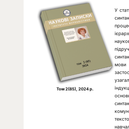
У ста
синта
проце
ієрар
науко
підру
синта
мови 
засто
узага
індук
Том 2(85), 2024 р.
основ
синта
комун
текст
навча