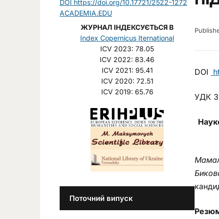
DOI https://doi.org/10.17721/2522-1272
ACADEMIA.EDU
ЖУРНАЛ ІНДЕКСУЄТЬСЯ В
Publis
Index Copernicus Iternational
ICV 2023: 78.05
ICV 2022: 83.46
ICV 2021: 95.41
DOI
ht
ICV 2020: 72.51
ICV 2019: 65.76
УДК 37
Наук
Мамал
Биков
кандид
Поточний випуск
Резю