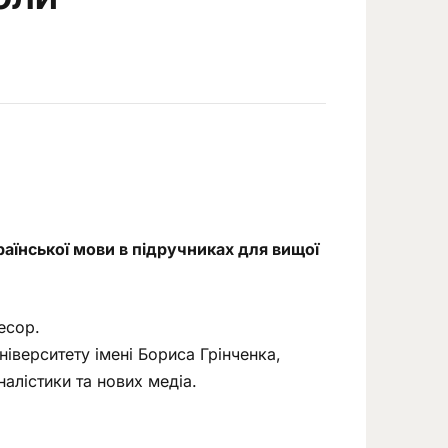
аїнської мови в підручниках для вищої
есор.
ніверситету імені Бориса Грінченка,
алістики та нових медіа.