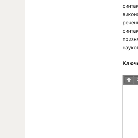
синта
викона
речен
синта
призна
науко
Ключо