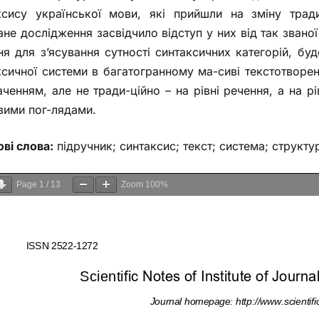
ксису української мови, які прийшли на зміну трад
не дослідження засвідчило відступ у них від так званої
ня для з’ясування сутності синтаксичних категорій, буд
ксичної системи в багатогранному ма-сиві текстотворен
ченням, але не тради-ційно – на рівні речення, а на рів
вими пог-лядами.
ві слова:
підручник; синтаксис; текст; система; структу
Page
1
/
13
Zoom
100%