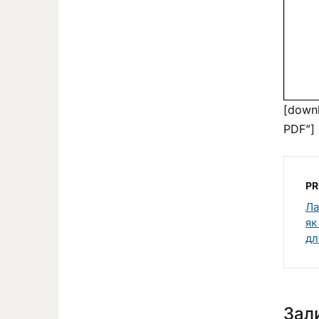
[downl
PDF”]
PR
Ла
як
дл
Зал