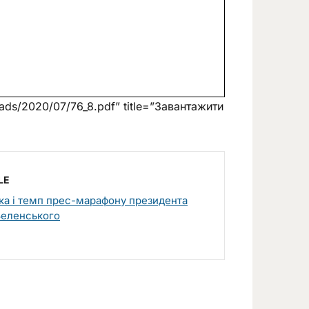
oads/2020/07/76_8.pdf” title=”Завантажити
LE
іка і темп прес-марафону президента
 Зеленського