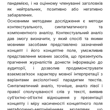
пандемією, і на оцінному членуванні заголовків
як нейтральних, позитивно або негативно
забарвлених.
Основними методами дослідження є методи
контекстуального, синтагматичного та
компонентного аналізу. Контекстуальний аналіз
дав змогу визначити, у який спосіб та якими
мовними засобами представлено зазначений
концепт і його концептне поле, уможливив
представлення мовних засобів, що презентують
прагнення журналістів донести інформацію до
аудиторії, і дозволив продемонструвати
взаємозв’язок характеру мовної інтерпретації з
варіантами аксіологічної парадигми текстів.
Синтагматичний аналіз, точніше, аналіз лівої і
правої сполучуваності слів у тексті, виявив
субʼєктно-обʼєктні відношення у презентації
концепту і міру насиченості концептного поля
метафорично-метонімічними моделями, що