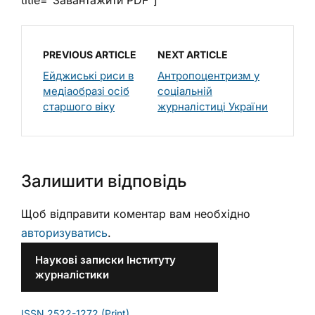
PREVIOUS ARTICLE
NEXT ARTICLE
Ейджиські риси в
Антропоцентризм у
медіаобразі осіб
соціальній
старшого віку
журналістиці України
Залишити відповідь
Щоб відправити коментар вам необхідно
авторизуватись
.
Наукові записки Інституту
журналістики
ISSN 2522-1272 (Print)