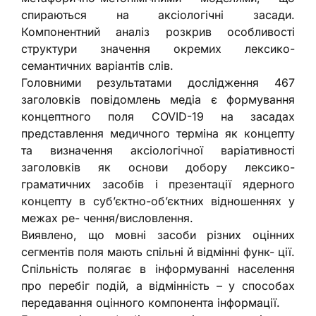
спираються на аксіологічні засади.
Компонентний аналіз розкрив особливості
структури значення окремих лексико-
семантичних варіантів слів.
Головними результатами дослідження 467
заголовків повідомлень медіа є формування
концептного поля COVID-19 на засадах
представлення медичного терміна як концепту
та визначення аксіологічної варіативності
заголовків як основи добору лексико-
граматичних засобів і презентації ядерного
концепту в субʼєктно-обʼєктних відношеннях у
межах ре- чення/висловлення.
Виявлено, що мовні засоби різних оцінних
сегментів поля мають спільні й відмінні функ- ції.
Спільність полягає в інформуванні населення
про перебіг подій, а відмінність – у способах
передавання оцінного компонента інформації.